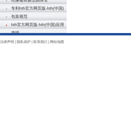
绝缘栅双极型晶体管
专利hth官方网页版-hth(中国)
包装规范
hth官方网页版-hth(中国)应用
声明
法律声明
|
隐私保护
|
联系我们
|
网站地图