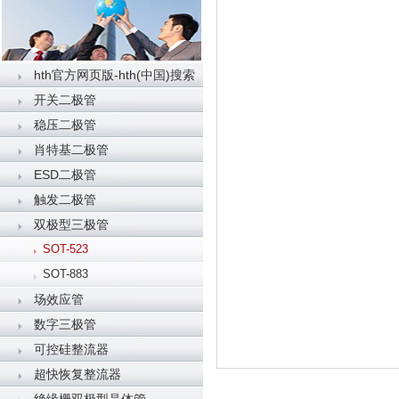
hth官方网页版-hth(中国)搜索
开关二极管
稳压二极管
肖特基二极管
ESD二极管
触发二极管
双极型三极管
SOT-523
SOT-883
场效应管
数字三极管
可控硅整流器
超快恢复整流器