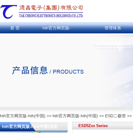
首 页
hth官方网页版-
管理体系
hth(中国)
hth官方网页版-hth(中国)
>>
hth官方网页版-hth(中国)
>>
ESD二极管
>>
ESD5Zxx Series
hth官方网页版-hth(中国)信息