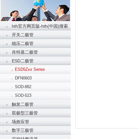
hth官方网页版-hth(中国)搜索
开关二极管
稳压二极管
肖特基二极管
ESD二极管
ESD5Zxx Series
DFN0603
SOD-882
SOD-523
触发二极管
双极型三极管
场效应管
数字三极管