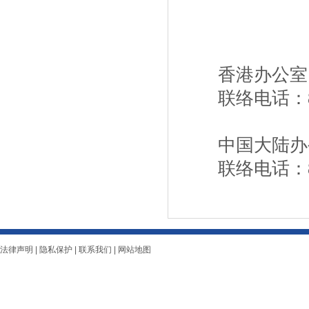
香港办公室
联络电话：852-
中国大陆办
联络电话：86-6
法律声明
|
隐私保护
|
联系我们
|
网站地图